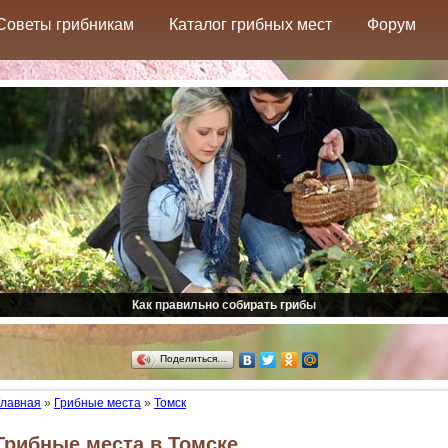
Советы грибникам
Каталог грибных мест
Форум
Как правильно собирать грибы
Поделиться…
Главная
»
Грибные места
»
Томск
Грибные места в Томске