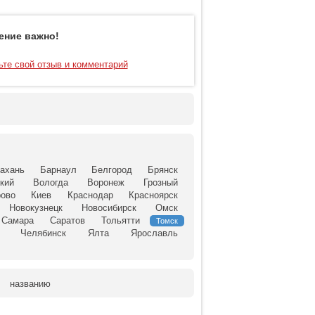
ение важно!
ьте свой отзыв и комментарий
ахань
Барнаул
Белгород
Брянск
кий
Вологда
Воронеж
Грозный
ово
Киев
Краснодар
Красноярск
Новокузнецк
Новосибирск
Омск
Самара
Саратов
Тольятти
Томск
Челябинск
Ялта
Ярославль
названию