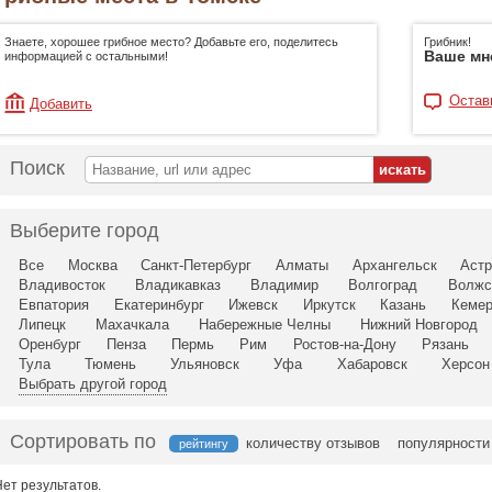
Знаете, хорошее грибное место? Добавьте его, поделитесь
Грибник!
Ваше мн
информацией с остальными!
Остав
Добавить
Поиск
Выберите город
Все
Москва
Санкт-Петербург
Алматы
Архангельск
Астр
Владивосток
Владикавказ
Владимир
Волгоград
Волжс
Евпатория
Екатеринбург
Ижевск
Иркутск
Казань
Кемер
Липецк
Махачкала
Набережные Челны
Нижний Новгород
Оренбург
Пенза
Пермь
Рим
Ростов-на-Дону
Рязань
Тула
Тюмень
Ульяновск
Уфа
Хабаровск
Херсон
Выбрать другой город
Сортировать по
количеству отзывов
популярности
рейтингу
Нет результатов.