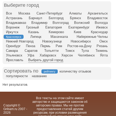
Выберите город
Все
Москва
Санкт-Петербург
Алматы
Архангельск
Астрахань
Барнаул
Белгород
Брянск
Владивосток
Владикавказ
Владимир
Волгоград
Волжский
Вологда
Воронеж
Грозный
Евпатория
Екатеринбург
Ижевск
Иркутск
Казань
Кемерово
Киев
Краснодар
Липецк
Махачкала
Набережные Челны
Красноярск
Нижний Новгород
Новокузнецк
Новосибирск
Омск
Оренбург
Пенза
Пермь
Рим
Ростов-на-Дону
Рязань
Самара
Саратов
Тольятти
Томск
Тула
Тюмень
Ульяновск
Уфа
Хабаровск
Херсон
Челябинск
Ялта
Ярославль
Выбрать другой город
Сортировать по
количеству отзывов
рейтингу
популярности
названию
Нет результатов.
Все тексты на этом сайте имеют
авторство и защищаются законом об
Copyright ©
авторских правах. Мы не против
Gribam.ru 2007 -
предоставления статей другим
2026
ресурсам, при условии размещения