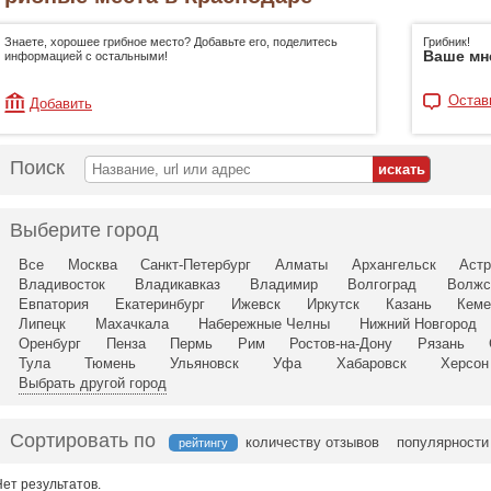
Знаете, хорошее грибное место? Добавьте его, поделитесь
Грибник!
Ваше мн
информацией с остальными!
Остав
Добавить
Поиск
Выберите город
Все
Москва
Санкт-Петербург
Алматы
Архангельск
Астр
Владивосток
Владикавказ
Владимир
Волгоград
Волжс
Евпатория
Екатеринбург
Ижевск
Иркутск
Казань
Кеме
Липецк
Махачкала
Набережные Челны
Нижний Новгород
Оренбург
Пенза
Пермь
Рим
Ростов-на-Дону
Рязань
Тула
Тюмень
Ульяновск
Уфа
Хабаровск
Херсон
Выбрать другой город
Сортировать по
количеству отзывов
популярности
рейтингу
Нет результатов.