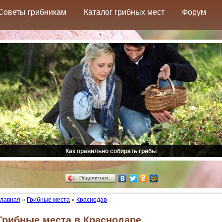
Советы грибникам
Каталог грибных мест
Форум
Как правильно собирать грибы
Поделиться…
Главная
»
Грибные места
»
Краснодар
Грибные места в Краснодаре