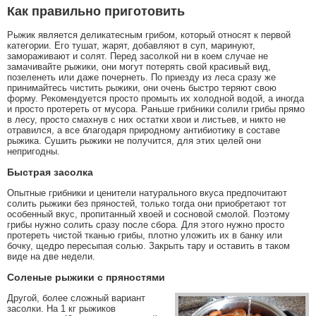
Как правильно приготовить
Рыжик является деликатесным грибом, который относят к первой
категории. Его тушат, жарят, добавляют в суп, маринуют,
замораживают и солят. Перед засолкой ни в коем случае не
замачивайте рыжики, они могут потерять свой красивый вид,
позеленеть или даже почернеть. По приезду из леса сразу же
принимайтесь чистить рыжики, они очень быстро теряют свою
форму. Рекомендуется просто промыть их холодной водой, а иногда
и просто протереть от мусора. Раньше грибники солили грибы прямо
в лесу, просто смахнув с них остатки хвои и листьев, и никто не
отравился, а все благодаря природному антибиотику в составе
рыжика. Сушить рыжики не получится, для этих целей они
непригодны.
Быстрая засолка
Опытные грибники и ценители натурального вкуса предпочитают
солить рыжики без пряностей, только тогда они приобретают тот
особенный вкус, пропитанный хвоей и сосновой смолой. Поэтому
грибы нужно солить сразу после сбора. Для этого нужно просто
протереть чистой тканью грибы, плотно уложить их в банку или
бочку, щедро пересыпая солью. Закрыть тару и оставить в таком
виде на две недели.
Соленые рыжики с пряностями
Другой, более сложный вариант
засолки. На 1 кг рыжиков