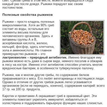
свет. Срезав грибы в этом месте, можете возвращаться сюда
каждый раз после дождя. Рыжики порадуют вас своим
постоянством.
Полезные свойства рыжиков
Рыжики – просто кладезь полезных
микроэлементов. Хотя ан 90% гриб
состоит из воды, остальные его
элементы весьма полезны для
человеческого организма. Здесь и
витамины группы А и В,
аскорбиновая кислота, железо,
кальций, фосфор, здесь клетчатка,
зола и аминокислоты. Но главное
преимущество рыжиков – это
лактриовиолин – природный антибиотик.
Именно благодаря ему
рыжики можно есть даже в сыром виде, немного посолив и обжарив
в лесу на костре. Именно этот антибиотик способен угнетать многие
вредоносные бактерии, в особенности туберкулезную палочку.
Рыжики, как и многие другие грибы, по содержанию белков
приравнивается к мясу. Его любят вегетарианцы и постящиеся люди.
Однако в отличие от других грибов рыжик легко усваивается
организмом (если не переедать, конечно), содержание калорий: всего
17 гр. на 100 гр. продукта.
Каротин и провитамин А окрашивает гриб в оранжевый цвет. Эти
элементы помогают укреплять иммунитет, избавляться от
холестерина и поддерживать барьерную функцию наших слизистых.