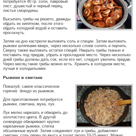
потребуется 40 гр. соли, лавровый
лист, душистый и черный перец,
листья смородины.
Высыпать грибы на решето, дважды
обдать их кипятком, после этого
обдать холодной водой и оставить
просохнуть.
Затем на дно кастрюли выложить соль и специи. Затем выложить
рыжики шляпками вверх, через несколько слоев солить и перчить.
Сверху также выложить остатки специй. Накрыть грибы тканью и
поставить под придав, убрать в прохладное место. Через несколько
дней грибы должны дать сок, если его нет, следует увеличь придав.
Через месяц такие грибы можно есть. Хранить в холодном месте,
лучше в холодильнике.
Рыжики в сметане
Пожалуй, самое классическое
горячее блюдо из рыжиков.
Для приготовления потребуется
рыжики, сметана, мука, лук.
Лук мелко нарезать и обжарить до
золотистого цвета. В другой
сковороде обжаривают крупно
нарезанные рыжики, слегка
обсыпанные мукой. Затем соединяют лук и грибы, добавляют
сметану, соль перец по вкусу и тушат около 10-15 минут. Можно