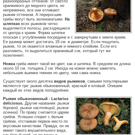
разнообразных оттенков: от светло
оранжевого до медного цвета, но
непременно, все они отливают
рыжим оттенком. А переросшие
грибы могут быть зеленоватыми.
На
шляпках
всех рыжиков четко
выделяются полосы, расходящиеся
от центра к краям. Форма шляпки
плоская с углублением посредине и с завернутыми к земле краям.
Ее размер может достигать 18 см. в диаметре. Если пощупать
рыжик, то он окажется влажным и немного клейким. Если его
разломить, то выделиться оранжевый сок, который тут же
позеленеет.
Ножка
гриба имеет такой же цвет, как и шляпка. В среднем ее длина
около 10 см, толщина 2 см. Иногда на ножке можно заметить
небольшие выемки темнее по цвету, чем сама ножка.
Существует около десятка
видов рыжиков
, самыми популярными
являются три: рыжик обыкновенный, красный и еловый. Опишем
каждый их этих видов поподробнее.
Рыжик обыкновенный - Lactarius
deliciosus.
Другие названия:
рыжик
боровой, рыжик настоящий, рыжик
осенний
. По праву считается царем
грибов. Успешно спорит с белым
грибом, отстаивая первое место по
вкусовым качествам. Правда, он не
имеет такого внушительного вида,
как белый гриб, но по вкусу и