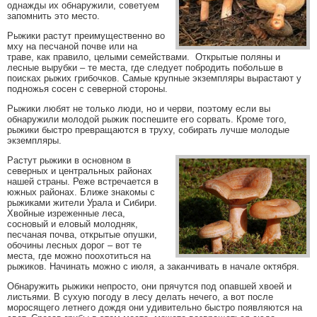
однажды их обнаружили, советуем
запомнить это место.
Рыжики растут преимущественно во
мху на песчаной почве или на
траве, как правило, целыми семействами. Открытые поляны и
лесные вырубки – те места, где следует побродить побольше в
поисках рыжих грибочков. Самые крупные экземпляры вырастают у
подножья сосен с северной стороны.
Рыжики любят не только люди, но и черви, поэтому если вы
обнаружили молодой рыжик поспешите его сорвать. Кроме того,
рыжики быстро превращаются в труху, собирать лучше молодые
экземпляры.
Растут рыжики в основном в
северных и центральных районах
нашей страны. Реже встречается в
южных районах. Ближе знакомы с
рыжиками жители Урала и Сибири.
Хвойные изреженные леса,
сосновый и еловый молодняк,
песчаная почва, открытые опушки,
обочины лесных дорог – вот те
места, где можно поохотиться на
рыжиков. Начинать можно с июля, а заканчивать в начале октября.
Обнаружить рыжики непросто, они прячутся под опавшей хвоей и
листьями. В сухую погоду в лесу делать нечего, а вот после
моросящего летнего дождя они удивительно быстро появляются на