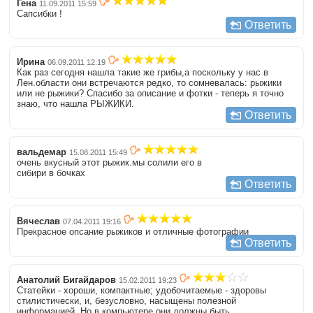
Гена
11.09.2011 15:59
Сапсибки !
Ответить
Ирина
06.09.2011 12:19
Как раз сегодня нашла такие же грибы,а поскольку у нас в
Лен.области они встречаются редко, то сомневалась: рыжики
или не рыжики? Спасибо за описание и фотки - теперь я точно
знаю, что нашла РЫЖИКИ.
Ответить
вальдемар
15.08.2011 15:49
очень вкусный этот рыжик.мы солили его в
сибири в бочках
Ответить
Вячеслав
07.04.2011 19:16
Прекрасное опсание рыжиков и отличные фотографии
Ответить
Анатолий Бигайдаров
15.02.2011 19:23
Статейки - хороши, компактные; удобочитаемые - здоровы
стилистически, и, безусловно, насыщены полезной
информацией. Но в компьютере они должны быть