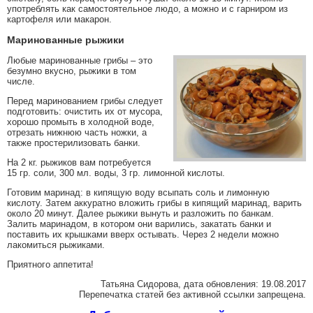
употреблять как самостоятельное людо, а можно и с гарниром из
картофеля или макарон.
Маринованные рыжики
Любые маринованные грибы – это
безумно вкусно, рыжики в том
числе.
Перед маринованием грибы следует
подготовить: очистить их от мусора,
хорошо промыть в холодной воде,
отрезать нижнюю часть ножки, а
также простерилизовать банки.
На 2 кг. рыжиков вам потребуется
15 гр. соли, 300 мл. воды, 3 гр. лимонной кислоты.
Готовим маринад: в кипящую воду всыпать соль и лимонную
кислоту. Затем аккуратно вложить грибы в кипящий маринад, варить
около 20 минут. Далее рыжики вынуть и разложить по банкам.
Залить маринадом, в котором они варились, закатать банки и
поставить их крышками вверх остывать. Через 2 недели можно
лакомиться рыжиками.
Приятного аппетита!
Татьяна Сидорова, дата обновления: 19.08.2017
Перепечатка статей без активной ссылки запрещена.