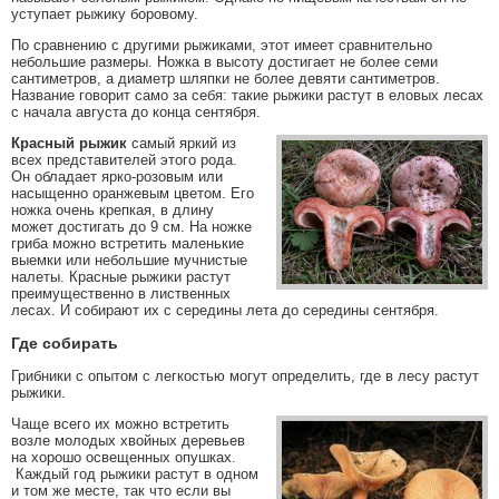
уступает рыжику боровому.
По сравнению с другими рыжиками, этот имеет сравнительно
небольшие размеры. Ножка в высоту достигает не более семи
сантиметров, а диаметр шляпки не более девяти сантиметров.
Название говорит само за себя: такие рыжики растут в еловых лесах
с начала августа до конца сентября.
Красный рыжик
самый яркий из
всех представителей этого рода.
Он обладает ярко-розовым или
насыщенно оранжевым цветом. Его
ножка очень крепкая, в длину
может достигать до 9 см. На ножке
гриба можно встретить маленькие
выемки или небольшие мучнистые
налеты. Красные рыжики растут
преимущественно в лиственных
лесах. И собирают их с середины лета до середины сентября.
Где собирать
Грибники с опытом с легкостью могут определить, где в лесу растут
рыжики.
Чаще всего их можно встретить
возле молодых хвойных деревьев
на хорошо освещенных опушках.
Каждый год рыжики растут в одном
и том же месте, так что если вы