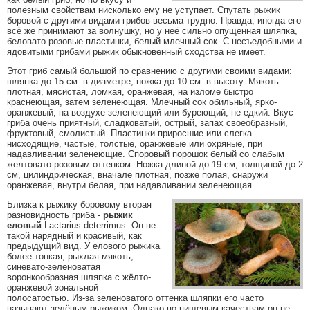
полезным свойствам нисколько ему не уступает. Спутать рыжик
боровой с другими видами грибов весьма трудно. Правда, иногда его
всё же принимают за волнушку, но у неё сильно опущенная шляпка,
беловато-розовые пластинки, белый млечный сок. С несъедобными и
ядовитыми грибами рыжик обыкновенный сходства не имеет.
Этот гриб самый большой по сравнению с другими своими видами:
шляпка до 15 см. в диаметре, ножка до 10 см. в высоту. Мякоть
плотная, мясистая, ломкая, оранжевая, на изломе быстро
краснеющая, затем зеленеющая. Млечный сок обильный, ярко-
оранжевый, на воздухе зеленеющий или буреющий, не едкий. Вкус
гриба очень приятный, сладковатый, острый, запах своеобразный,
фруктовый, смолистый. Пластинки приросшие или слегка
нисходящие, частые, толстые, оранжевые или охряные, при
надавливании зеленеющие. Споровый порошок белый со слабым
желтовато-розовым оттенком. Ножка длиной до 19 см, толщиной до 2
см, цилиндрическая, вначале плотная, позже полая, снаружи
оранжевая, внутри белая, при надавливании зеленеющая.
Близка к рыжику боровому вторая
разновидность гриба -
рыжик
еловый
Lactarius deterrimus. Он не
такой нарядный и красивый, как
предыдущий вид. У елового рыжика
более тонкая, рыхлая мякоть,
синевато-зеленоватая
воронкообразная шляпка с жёлто-
оранжевой зональной
полосатостью. Из-за зеленоватого оттенка шляпки его часто
называют зелёным рыжиком. Однако по пищевым качествам он не