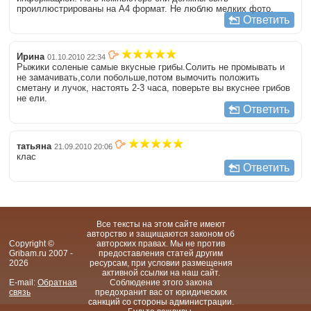
проиллюстрированы на А4 формат. Не люблю мелких фото.
Ответить
Ирина
01.10.2010 22:34
Рыжики соленые самые вкусные грибы.Солить не промывать и
не замачивать,соли побольше,потом вымочить положить
сметану и лучок, настоять 2-3 часа, поверьте вы вкуснее грибов
не ели.
Ответить
татьяна
21.09.2010 20:06
клас
Ответить
Все тексты на этом сайте имеют
авторство и защищаются законом об
Copyright ©
авторских правах. Мы не против
Gribam.ru 2007 -
предоставления статей другим
2026
ресурсам, при условии размещения
активной ссылки на наш сайт.
E-mail:
Обратная
Соблюдение этого закона
связь
предохранит вас от юридических
санкций со стороны администрации.