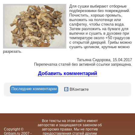
Для сушки выбирают отборные
подберезовики без повреждений.
Почистить, хорошо промыть,
выложить на полотенце или
салфетку, чтобы стекла вода.
Затем разложить на бумаге для
выпечки и сушить в духовке при
температуре около +50 градусов
с открытой дверцей. Грибы можно
сушить целиком, крупные можно
разрезать.
Татьяна Сидорова, 15.04.2017
Перепечатка статей без активной ссылки запрещена.
Добавить комментарий
Последние комментарии
ВКонтакте
Все тексты на этом сайте имеют
авторство и защищаются законом об
Copyright ©
авторских правах. Мы не против
Gribam.ru 2007 -
предоставления статей другим