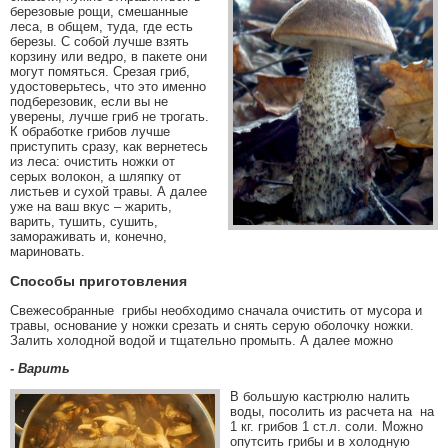
березовые рощи, смешанные
леса, в общем, туда, где есть
березы. С собой лучше взять
корзину или ведро, в пакете они
могут помяться. Срезая гриб,
удостоверьтесь, что это именно
подберезовик, если вы не
уверены, лучше гриб не трогать.
К обработке грибов лучше
приступить сразу, как вернетесь
из леса: очистить ножки от
серых волокон, а шляпку от
листьев и сухой травы. А далее
уже на ваш вкус – жарить,
варить, тушить, сушить,
замораживать и, конечно,
мариновать.
Способы приготовления
Свежесобранные грибы необходимо сначала очистить от мусора и
травы, основание у ножки срезать и снять серую оболочку ножки.
Залить холодной водой и тщательно промыть. А далее можно
- Варить
В большую кастрюлю налить
воды, посолить из расчета на на
1 кг. грибов 1 ст.л. соли. Можно
опутсить грибы и в холодную