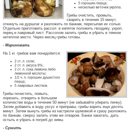
5 горошин перца;
несколько веточек укропа.
Грибы очистить, промыть,
сварить в течение 15 минут,
откинуть на дуршлаг и разложить по банкам, пересыпая их солью.
Отдельно приготовить рассол: в кипяток положить гвоздику, укроп,
перец и лавровый лист. Рассолом залить грибы и убрать в темное
нетеплое место. Через месяц грибы готовы.
- Мариновать
На 1 кг. грибов вам понадобится:
2 ст. л. соли;
2 ст. л. уксуса 9%;
2 ст. л. сока лимона либо
лимонной кислоты;
1/2 ч. л. горошин душистого
перца;
5 лавровых листков.
Грибы почистить, помыть,
порезать, отварить в большом
количестве воды в течение 50 минут (не забывайте убирать пенку).
Затем добавить в воду уксус и приправы, грибы варить еще десять
минут. Затем вынуть грибы из кастрюли шумовкой и сразу разложить
по банкам, сверху залить этим же отваром. Банки закатать, дать
остыть и убрать в погреб до зимы.
- Сушить