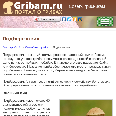
Советы грибникам
Поделиться…
Подберезовик
→
→
Все о грибах!
Съедобные грибы
Подберезовик
Подберезовик, пожалуй, самый распространенный гриб в России,
потому что у этого гриба очень много разновидностей и названий,
одно из известнейших – обабок. В народе его еще называют бабка
или березовик. Название гриба обозначает его место произрастания –
под березой. Поэтому искать подберезовики следует в березовых
рощах и в смешанных лесах.
Подберезовик (от лат. Leccinum) относится к семейству болетовых.
Все представители этого семейства являются съедобными.
Внешний вид
Подберезовик имеет около 40
разновидностей и все они
похожи между собой. Шляпка,
как правило, светлого цвета у