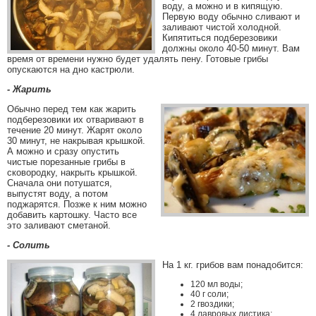
воду, а можно и в кипящую.
Первую воду обычно сливают и
заливают чистой холодной.
Кипятиться подберезовики
должны около 40-50 минут. Вам
время от времени нужно будет удалять пену. Готовые грибы
опускаются на дно кастрюли.
- Жарить
Обычно перед тем как жарить
подберезовики их отваривают в
течение 20 минут. Жарят около
30 минут, не накрывая крышкой.
А можно и сразу опустить
чистые порезанные грибы в
сковородку, накрыть крышкой.
Сначала они потушатся,
выпустят воду, а потом
поджарятся. Позже к ним можно
добавить картошку. Часто все
это заливают сметаной.
- Солить
На 1 кг. грибов вам понадобится:
120 мл воды;
40 г соли;
2 гвоздики;
4 лавровых листика;