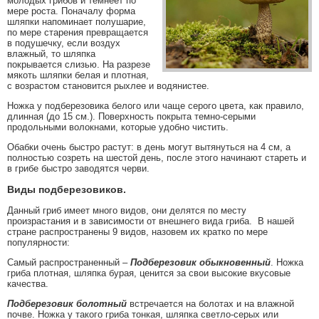
молодых грибов и темнеет по
мере роста. Поначалу форма
шляпки напоминает полушарие,
по мере старения превращается
в подушечку, если воздух
влажный, то шляпка
покрывается слизью. На разрезе
мякоть шляпки белая и плотная,
с возрастом становится рыхлее и водянистее.
Ножка у подберезовика белого или чаще серого цвета, как правило,
длинная (до 15 см.). Поверхность покрыта темно-серыми
продольными волокнами, которые удобно чистить.
Обабки очень быстро растут: в день могут вытянуться на 4 см, а
полностью созреть на шестой день, после этого начинают стареть и
в грибе быстро заводятся черви.
Виды подберезовиков.
Данный гриб имеет много видов, они делятся по месту
произрастания и в зависимости от внешнего вида гриба. В нашей
стране распространены 9 видов, назовем их кратко по мере
популярности:
Самый распространенный –
Подберезовик обыкновенный
. Ножка
гриба плотная, шляпка бурая, ценится за свои высокие вкусовые
качества.
Подберезовик болотный
встречается на болотах и на влажной
почве. Ножка у такого гриба тонкая, шляпка светло-серых или