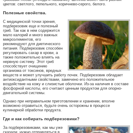
цветов: светлого, пепельного, коричнево-серого, белого.
Полезные свойства.
С медицинской точки зрения,
подберезовик еще и полезный
гриб. Так как в нем содержится
мало калорий и много важных
микроэлементов, его
рекомендуют для диетического
питания. Подберезовик способен
регулировать сахар в крови, а
также положительно влиять на
нервную систему. Этот гриб
способствует очищению
организма от токсинов, вредных
веществ и может улучшить работу почек. Подберезовик обладает
антиоксидантными свойствами, замечено его положительное
воздействие на кожу и слизистые оболочки. Из-за наличия в составе
фосфорной кислоты, его считают ценным продуктом для опорно-
двигательной системы.
Однако при неправильном приготовлении и хранении, вполне
возможно отравиться, будьте очень осторожны в процессе
кулинарной обработки продукта.
Где и как собирать подберезовики?
За подберезовиками, как мы уже
сказали, нужно отправляться в