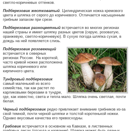
светло-коричневых оттенков.
Подберезовик жестковатый
. Цилиндрическая ножка кремового
цвета и шляпка от серого до коричневого. Отличается насыщенным
грибным запахом при срезе.
Подберезовик разноцветный
встречается во многих регионах
нашей страны и имеет шляпку разных цветов (серую, розоватую,
оранжевую, светло-коричневую). В сухую погода шляпка сухая, в
дождь на ней появляется слизь.
Подберезовик розовеющий
встречается в северных
регионах России. На короткой,
часто кривой ножке расположена
шляпка коричневого или
кирпичного цвета.
Тундровый подберезовик
самый маленький из всего
семейства, так как растет по
карликовыми березами в тундре,
где, как известно, света и тепла мало. Шляпка очень светлая, почти
белая.
Черный подберезовик
редко привлекает внимание грибников из-за
свой темной, почти черной шляпки и толстой коротенькой ножки.
Однако вкусовые качества его превосходны.
Грабовик
встречается в основном на Кавказе, в лиственных
грабовых лесах (отсюда и название). Шляпка может быть разных