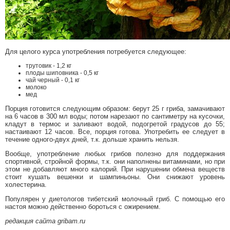
Для целого курса употребления потребуется следующее:
трутовик - 1,2 кг
плоды шиповника - 0,5 кг
чай черный - 0,1 кг
молоко
мед
Порция готовится следующим образом: берут 25 г гриба, замачивают
на 6 часов в 300 мл воды; потом нарезают по сантиметру на кусочки,
кладут в термос и заливают водой, подогретой градусов до 55;
настаивают 12 часов. Все, порция готова. Употребить ее следует в
течение одного-двух дней, т.к. дольше хранить нельзя.
Вообще, употребление любых грибов полезно для поддержания
спортивной, стройной формы, т.к. они наполнены витаминами, но при
этом не добавляют много калорий. При нарушении обмена веществ
стоит кушать вешенки и шампиньоны. Они снижают уровень
холестерина.
Популярен у диетологов тибетский молочный гриб. С помощью его
настоя можно действенно бороться с ожирением.
редакция сайта gribam.ru