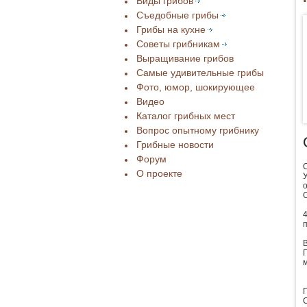
Виды грибов
Съедобные грибы
Грибы на кухне
Советы грибникам
Выращивание грибов
Самые удивительные грибы
Фото, юмор, шокирующее
Видео
Каталог грибных мест
Вопрос опытному грибнику
Грибные новости
Форум
О проекте
4
п
В
П
С