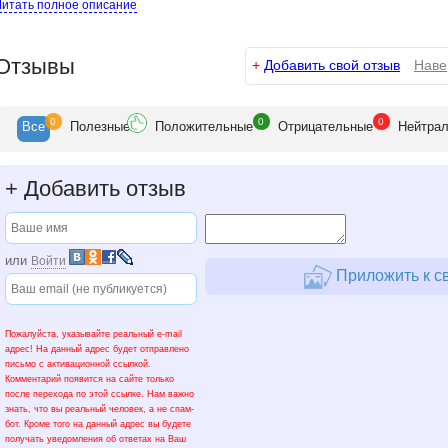
Слободой и селом Валедниково есть озера, там можно купаться. И в Нахабине,
Читать полное описание
шампиньонами.
т. Снегири. От ст. Снегири в направлении поселка Жевнево (4 км) не ходит тр
местных жителей, грибов в районе Жевневa в этом году маловато
Отзывы
+
Добавить свой отзыв
Наве
0
0
0
Все
Полезн
ые
Положит
ельные
Отрицат
ельные
Нейтр
а
+
Добавить отзыв
или
Войти
Приложить к с
Пожалуйста, указывайте реальный e-mail
адрес! На данный адрес будет отправлено
письмо с активационной ссылкой.
Комментарий появится на сайте только
после перехода по этой ссылке. Нам важно
знать, что вы реальный человек, а не спам-
бот. Кроме того на данный адрес вы будете
получать уведомления об ответах на Ваш