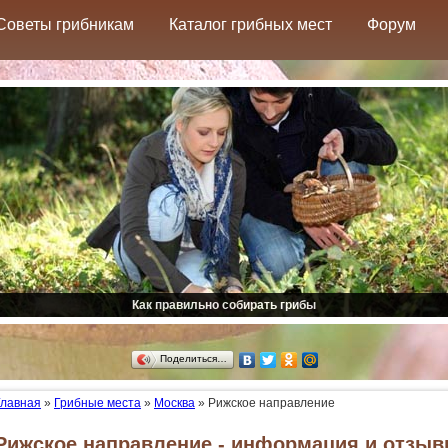
Советы грибникам
Каталог грибных мест
Форум
Как правильно собирать грибы
Поделиться…
Главная
»
Грибные места
»
Москва
»
Рижское направление
Рижское направление - информация и отзыв