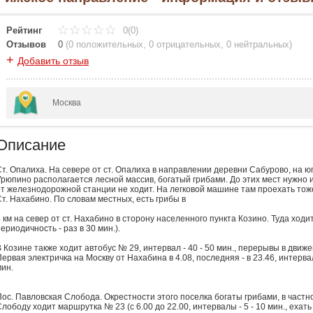
Рейтинг
0(0)
Отзывов
0
(
0 положительных
,
0 отрицательных
,
0 нейтральных
)
+
Добавить отзыв
Москва
Описание
Ст. Опалиха. На севере от ст. Опалиха в направлении деревни Сабурово, на 
Урюпино располагается лесной массив, богатый грибами. До этих мест нужно ид
от железнодорожной станции не ходит. На легковой машине там проехать тож
Ст. Нахабино. По словам местных, есть грибы в
 км на север от ст. Нахабино в сторону населенного пункта Козино. Туда ходи
ериодичность - раз в 30 мин.).
 Козине также ходит автобус № 29, интервал - 40 - 50 мин., перерывы в движени
ервая электричка на Москву от Нахабина в 4.08, последняя - в 23.46, интервал
мин.
Пос. Павловская Слобода. Окрестности этого поселка богаты грибами, в частн
лободу ходит маршрутка № 23 (с 6.00 до 22.00, интервалы - 5 - 10 мин., ехать