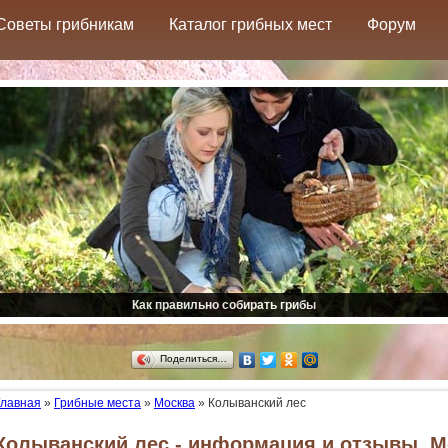
Советы грибникам
Каталог грибных мест
Форум
Как правильно собирать грибы
Поделиться…
Главная
»
Грибные места
»
Москва
»
Колыванский лес
Колыванский лес - информация и отзывы. М