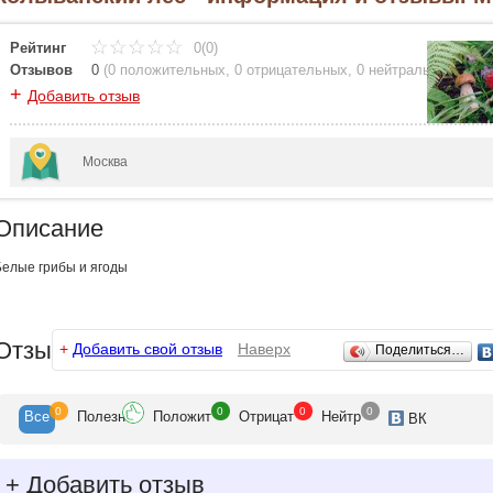
Рейтинг
0(0)
Отзывов
0
(
0 положительных
,
0 отрицательных
,
0 нейтральных
)
+
Добавить отзыв
Москва
Описание
Белые грибы и ягоды
Отзывы
+
Добавить свой отзыв
Наверх
Поделиться…
0
0
0
0
Все
Полезн
Положит
Отрицат
Нейтр
ВК
+
Добавить отзыв