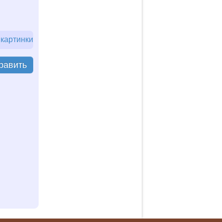
 картинки
равить