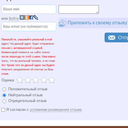
или
Войти
Приложить к своему отзыву
Отп
Пожалуйста, указывайте реальный e-mail
адрес! На данный адрес будет отправлено
письмо с активационной ссылкой.
Комментарий появится на сайте только
после перехода по этой ссылке. Нам важно
знать, что вы реальный человек, а не спам-
бот. Кроме того на данный адрес вы будете
получать уведомления об ответах на Ваш
отзыв.
Оценка
Положительный отзыв
Нейтральный отзыв
Отрицательный отзыв
Я согласен с
условиями размещения отзыва