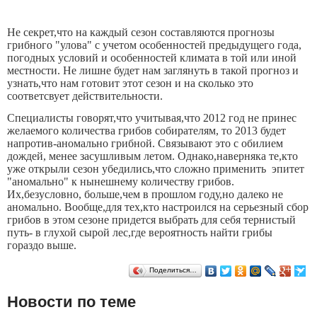
Не секрет,что на каждый сезон составляются прогнозы
грибного "улова" с учетом особенностей предыдущего года,
погодных условий и особенностей климата в той или иной
местности. Не лишне будет нам заглянуть в такой прогноз и
узнать,что нам готовит этот сезон и на сколько это
соответсвует действительности.
Специалисты говорят,что учитывая,что 2012 год не принес
желаемого количества грибов собирателям, то 2013 будет
напротив-аномально грибной. Связывают это с обилием
дождей, менее засушливым летом. Однако,наверняка те,кто
уже открыли сезон убедились,что сложно применить эпитет
"аномально" к нынешнему количеству грибов.
Их,безусловно, больше,чем в прошлом году,но далеко не
аномально. Вообще,для тех,кто настроился на серьезный сбор
грибов в этом сезоне придется выбрать для себя тернистый
путь- в глухой сырой лес,где вероятность найти грибы
гораздо выше.
Поделиться…
Новости по теме