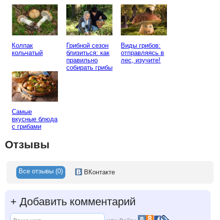
Грибной сезон
Виды грибов:
Колпак
близиться: как
отправляясь в
кольчатый
правильно
лес, изучите!
собирать грибы
Самые
вкусные блюда
с грибами
Отзывы
Все отзывы (0)
ВКонтакте
+
Добавить комментарий