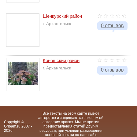
Шенкурский район
г. Архангельск
0 отзывов
Коношский район
г. Архангельск
0 отзывов
Все тексты на этом сайте имеют
авторство и защищаются законом об
Copyright ©
авторских правах. Мы не против
Gribam.ru 2007 -
предоставления статей другим
2026
ресурсам, при условии размещения
активной ссылки на наш сайт.