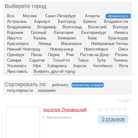
Выберите город
Все
Москва
Санкт-Петербург
Алматы
Архангельск
Астрахань
Барнаул
Белгород
Брянск
Владивосток
Владикавказ
Владимир
Волгоград
Волжский
Вологда
Воронеж
Грозный
Евпатория
Екатеринбург
Ижевск
Иркутск
Казань
Кемерово
Киев
Краснодар
Красноярск
Липецк
Махачкала
Набережные Челны
Нижний Новгород
Новокузнецк
Новосибирск
Омск
Оренбург
Пенза
Пермь
Рим
Ростов-на-Дону
Рязань
Самара
Саратов
Тольятти
Томск
Тула
Тюмень
Ульяновск
Уфа
Хабаровск
Херсон
Челябинск
Ялта
Ярославль
Выбрать другой город
Сортировать по
рейтингу
количеству отзывов
популярности
названию
1—3 из 3.
поселок Луковецкий
г. Архангельск
0 отзывов